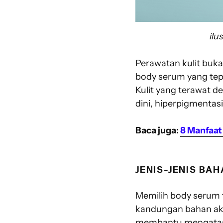
il
Perawatan kulit buka
body serum yang tepa
Kulit yang terawat d
dini, hiperpigmentas
Baca juga:
8 Manfaat
JENIS-JENIS BA
Memilih body serum 
kandungan bahan akti
membantu mengatasi 