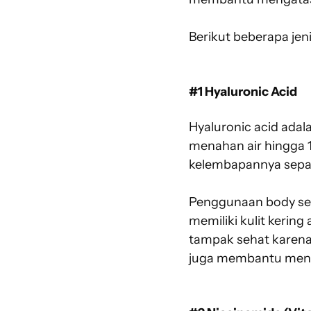
Berikut beberapa je
#1 Hyaluronic Acid
Hyaluronic acid adal
menahan air hingga 10
kelembapannya sepan
Penggunaan body ser
memiliki kulit kering
tampak sehat karena k
juga membantu mengur