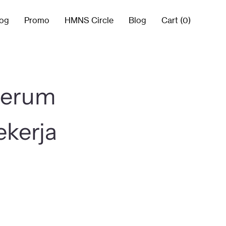
log
Promo
⁠HMNS Circle
Blog
Cart (0)
Serum
kerja