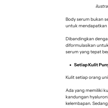
ilust
Body serum bukan sek
untuk mendapatkan k
Dibandingkan dengan 
diformulasikan untu
serum yang tepat beg
Setiap Kulit Pu
Kulit setiap orang u
Ada yang memiliki ku
kandungan hyaluroni
kelembapan. Sedang